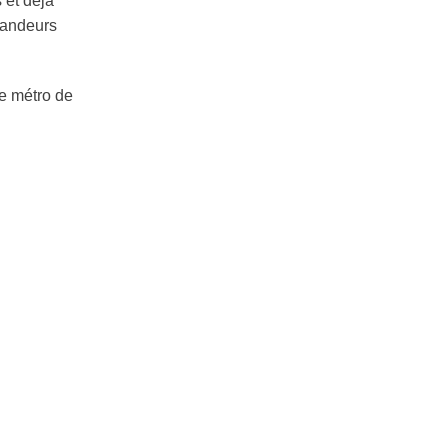
 et déjà
emandeurs
de métro de