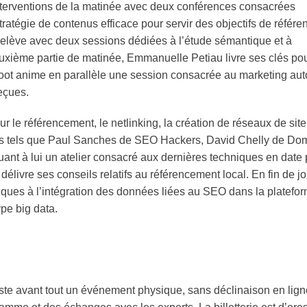
nterventions de la matinée avec deux conférences consacrées
tratégie de contenus efficace pour servir des objectifs de référ
relève avec deux sessions dédiées à l’étude sémantique et à
uxième partie de matinée, Emmanuelle Petiau livre ses clés po
eloot anime en parallèle une session consacrée au marketing au
reçues.
 le référencement, le netlinking, la création de réseaux de sit
nts tels que Paul Sanches de SEO Hackers, David Chelly de Do
nt à lui un atelier consacré aux dernières techniques en date 
élivre ses conseils relatifs au référencement local. En fin de j
niques à l’intégration des données liées au SEO dans la platefo
pe big data.
te avant tout un événement physique, sans déclinaison en ligne