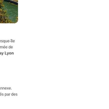
esque-île
urnée de
ay Lyon
annexe.
més par des