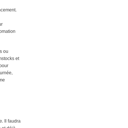
encement.
ur
tomation
es ou
mstocks et
pour
ournée,
rme
. Il faudra