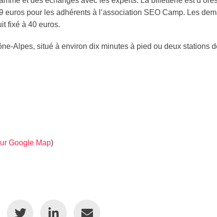
amme et des échanges avec les experts. La billetterie est d’ores
 ou 69 euros pour les adhérents à l’association SEO Camp. Les d
it fixé à 40 euros.
e-Alpes, situé à environ dix minutes à pied ou deux stations 
sur Google Map
)