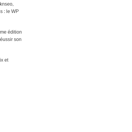
knseo,
s : le WP
ème édition
Réussir son
ix et