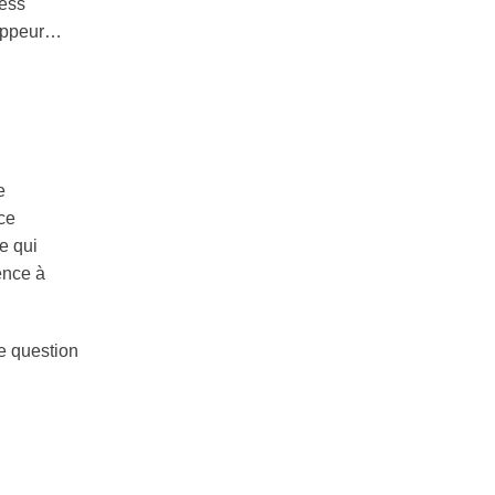
ress
loppeur…
e
ce
e qui
ence à
e question